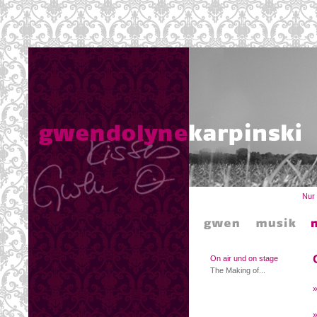
Nur
On air und on stage
The Making of...