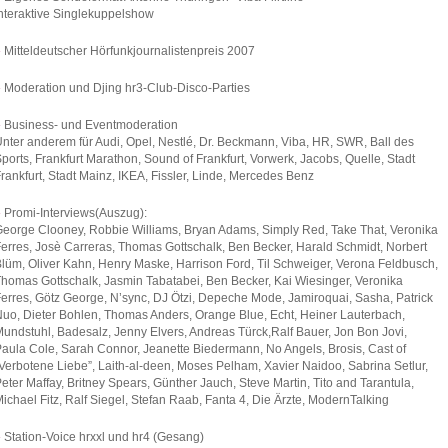
nteraktive Singlekuppelshow
»
Mitteldeutscher Hörfunkjournalistenpreis 2007
»
Moderation und Djing hr3-Club-Disco-Parties
»
Business- und Eventmoderation
nter anderem für Audi, Opel, Nestlé, Dr. Beckmann, Viba, HR, SWR, Ball des
ports, Frankfurt Marathon, Sound of Frankfurt, Vorwerk, Jacobs, Quelle, Stadt
rankfurt, Stadt Mainz, IKEA, Fissler, Linde, Mercedes Benz
»
Promi-Interviews(Auszug):
eorge Clooney, Robbie Williams, Bryan Adams, Simply Red, Take That, Veronika
erres, Josè Carreras, Thomas Gottschalk, Ben Becker, Harald Schmidt, Norbert
lüm, Oliver Kahn, Henry Maske, Harrison Ford, Til Schweiger, Verona Feldbusch,
homas Gottschalk, Jasmin Tabatabei, Ben Becker, Kai Wiesinger, Veronika
erres, Götz George, N’sync, DJ Ötzi, Depeche Mode, Jamiroquai, Sasha, Patrick
uo, Dieter Bohlen, Thomas Anders, Orange Blue, Echt, Heiner Lauterbach,
undstuhl, Badesalz, Jenny Elvers, Andreas Türck,Ralf Bauer, Jon Bon Jovi,
aula Cole, Sarah Connor, Jeanette Biedermann, No Angels, Brosis, Cast of
Verbotene Liebe”, Laith-al-deen, Moses Pelham, Xavier Naidoo, Sabrina Setlur,
eter Maffay, Britney Spears, Günther Jauch, Steve Martin, Tito and Tarantula,
ichael Fitz, Ralf Siegel, Stefan Raab, Fanta 4, Die Ärzte, ModernTalking
»
Station-Voice hrxxl und hr4 (Gesang)