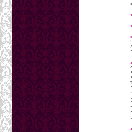
i
U
S
F
G
F
B
T
F
N
M
P
“
P
M