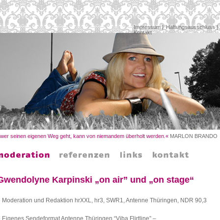
Impressum
|
Haftungsausschluss
|
Kontakt
 wer seinen eigenen Weg geht, kann von niemandem überholt werden.«
MARLON BRANDO
Gwendolyne Karpinski „on air” und „on stage“
»
Moderation und Redaktion hrXXL, hr3, SWR1, Antenne Thüringen, NDR 90,3
»
Eigenes Sendeformat Antenne Thüringen “Viba Flirtline” –